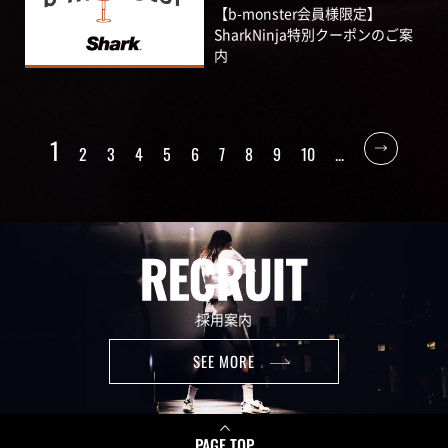
【b-monster会員様限定】
SharkNinja特別クーポンのご案
内
1
2
3
4
5
6
7
8
9
10
...
RECRUIT
採用案内
SEE MORE
PAGE TOP