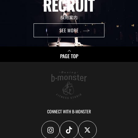
RECRUIT
採用案内
SEE MORE
PAGE TOP
CONNECT WITH
B-MONSTER