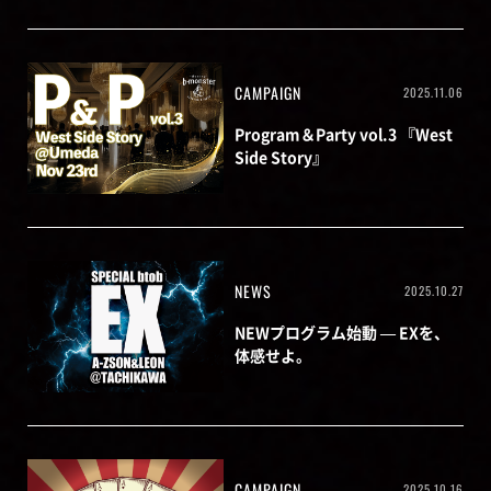
CAMPAIGN
2025.11.06
Program＆Party vol.3 『West
Side Story』
NEWS
2025.10.27
NEWプログラム始動 — EXを、
体感せよ。
CAMPAIGN
2025.10.16