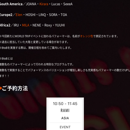
South America
／JOANA・
Kirara
・Lucas・SeeeA
Europe2
／
Elen
・HOSHI・LINQ・SORA・TOA
Africa2
／IRU・
MILA
・NENE・Roxy・YUUHI
※今回新たにWORLD TRIPイベントに加わるパフォーマーは、名前が
オレンジ色
で表記されています。
※過去に担当していた大陸と変更している場合があります。
※BtoBを実施する際は、開催日程を改めてご案内いたします。
※BtoBとは
複数名のパフォーマーによって行われる特別なプログラムです。
複数名で実施することでパフォーマンスのバリエーションが増加し楽しさも充実感もパフォーマーの数だけUP
ます！！
◉
ご予約方法