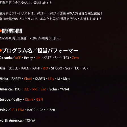
期間限定で全スタジオに登場します！
使用するプレイリストは、2021年・2024年開催時の人気音源を完全復刻！
全10大陸分のプログラムで、あなたを再び“世界旅行”へとお連れします！
◉
開催期間
2025年08月01日(金) 〜 2025年09月30日(火)
◉
プログラム名／担当パフォーマー
Oceania
／
ACE
・Becky・
Jin
・KATE・Seri・T93・
Zero
Asia
／BELLE・KALN・RAMI・
RIO
・SHOGO・Soi・TEO・YURI
Africa
／BARRY・
Chad
・KAREN・
Lilly
・M・Nico
America
／DIO・
LEE
・
RR!
・
San
・Schu・YANAI
Europe
／Cathy・
Claire
・
GEN
Asia2
／
JELLENA
・KAORI・RoKi・Zett
North America
／TOHYA