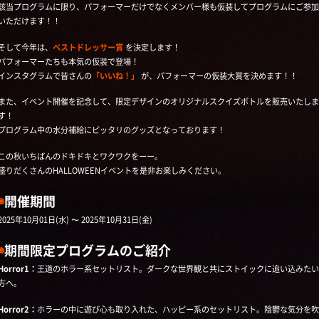
該当プログラムに限り、パフォーマーだけでなくメンバー様も仮装してプログラムにご参加
いただけます！！
そして今年は、
ベストドレッサー賞
を決定します！
パフォーマーたちも本気の仮装で登場！
インスタグラムで皆さんの
「いいね！」
が、パフォーマーの仮装大賞を決めます！！
また、イベント開催を記念して、限定デザインのオリジナルスクイズボトルを販売いたしま
す！
プログラム中の水分補給にピッタリのグッズとなっております！
この秋いちばんのドキドキとワクワクをーー。
盛りだくさんのHALLOWEENイベントを是非お楽しみください。
◉
開催期間
2025年10月01日(水) 〜 2025年10月31日(金)
◉
期間限定プログラムのご紹介
Horror1：
王道のホラー系セットリスト。ダークな世界観と共にストイックに追い込みたい
方へ。
Horror2：
ホラーの中に遊び心も取り入れた、ハッピー系のセットリスト。陰鬱な気分を吹