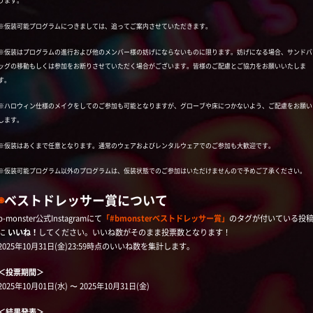
ります。
※仮装可能プログラムにつきましては、追ってご案内させていただきます。
※仮装はプログラムの進行および他のメンバー様の妨げにならないものに限ります。妨げになる場合、サンドバ
ッグの移動もしくは参加をお断りさせていただく場合がございます。皆様のご配慮とご協力をお願いいたしま
す。
※ハロウィン仕様のメイクをしてのご参加も可能となりますが、グローブや床につかないよう、ご配慮をお願い
します。
※仮装はあくまで任意となります。通常のウェアおよびレンタルウェアでのご参加も大歓迎です。
※仮装可能プログラム以外のプログラムは、仮装状態でのご参加はいただけませんので予めご了承ください。
◉
ベストドレッサー賞について
b-monster公式Instagramにて
「#bmonsterベストドレッサー賞」
のタグが付いている投
に
いいね！
してください。いいね数がそのまま投票数となります！
2025年10月31日(金)23:59時点のいいね数を集計します。
＜投票期間＞
2025年10月01日(水) 〜 2025年10月31日(金)
＜結果発表＞