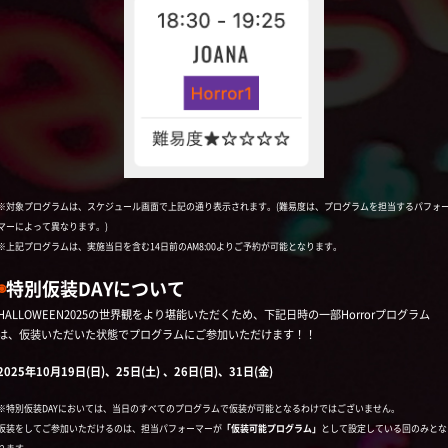
※対象プログラムは、スケジュール画面で上記の通り表示されます。(難易度は、プログラムを担当するパフォ
マーによって異なります。)
※上記プログラムは、実施当日を含む14日前のAM8:00よりご予約が可能となります。
◉
特別仮装DAYについて
HALLOWEEN2025の世界観をより堪能いただくため、下記日時の一部Horrorプログラム
は、仮装いただいた状態でプログラムにご参加いただけます！！
2025年10月19日(日)、25日(土) 、26日(日)、31日(金)
※特別仮装DAYにおいては、当日のすべてのプログラムで仮装が可能となるわけではございません。
仮装をしてご参加いただけるのは、担当パフォーマーが
「仮装可能プログラム」
として設定している回のみとな