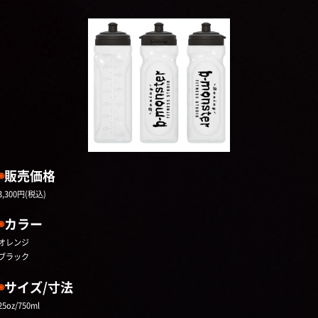
◉
販売価格
3,300円(税込)
◉
カラー
オレンジ
ブラック
◉
サイズ/寸法
25oz/750ml