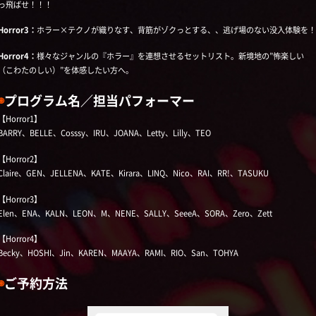
っ飛ばせ！！！
Horror3：
ホラー×テクノが織りなす、背筋がゾクっとする、、逃げ場のない没入体験を！
Horror4：
様々なジャンルの『ホラー』を連想させるセットリスト。新境地の”怖楽しい
（こわたのしい）”を体感したい方へ。
◉
プログラム名／担当パフォーマー
【Horror1】
BARRY、BELLE、Cosssy、IRU、JOANA、Letty、Lilly、TEO
【Horror2】
Claire、GEN、JELLENA、KATE、Kirara、LINQ、Nico、RAI、RR!、TASUKU
【Horror3】
Elen、ENA、KALN、LEON、M、NENE、SALLY、SeeeA、SORA、Zero、Zett
【Horror4】
Becky、HOSHI、Jin、KAREN、MAAYA、RAMI、RIO、San、TOHYA
◉
ご予約方法