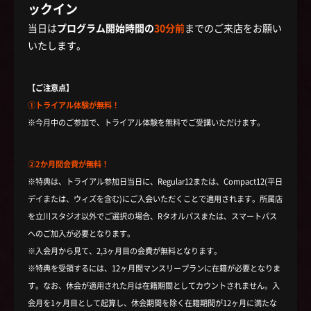
ックイン
当日は
プログラム開始時間の
30分前
までのご来店をお願い
いたします。
【ご注意点】
①トライアル体験が無料！
※今月中のご参加で、トライアル体験を無料でご受講いただけます。
②2か月間会費が無料！
※特典は、トライアル参加日当日に、Regular12または、Compact12(平日
デイまたは、ウィズを含む)にご入会いただくことで適用されます。所属店
を立川スタジオ以外でご選択の場合、Rタオルパスまたは、スマートパス
へのご加入が必要となります。
※入会月から見て、2,3ヶ月目の会費が無料となります。
※特典を受領するには、12ヶ月間マンスリープランに在籍が必要となりま
す。なお、休会が適用された月は在籍期間としてカウントされません。入
会月を1ヶ月目として起算し、休会期間を除く在籍期間が12ヶ月に満たな