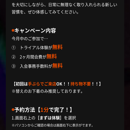
を大切にしながら、日常に無理なく取り入れられる新しい
習慣を、ぜひ体感してみてください。
◉
キャンペーン内容
今月中のご参加で…
無料
① トライアル体験が
無料
② 2ヶ月間会費が
無料
③ 入会事務手数料が
【初回は
手ぶらでご来店
OK！！
持ち物不要
！！】
※替えのお下着のみ推奨しております。
◉
予約方法【
1分
で完了！】
1.画面右上の
［まずは体験］
を選択
※パソコンからご確認の場合は画面右下に表示がでます。